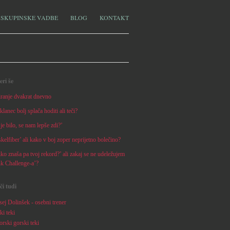
SKUPINSKE VADBE
BLOG
KONTAKT
eri še
iranje dvakrat dnevno
klanec bolj splača hoditi ali teči?
je bilo, se nam lepše zdi?’
elfiber’ ali kako v boj zoper neprijetno bolečino?
ko znaša pa tvoj rekord?’ ali zakaj se ne udeležujem
nk Challenge-a’?
či tudi
ej Dolinšek - osebni trener
ki teki
rski gorski teki