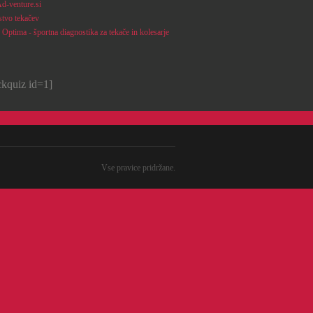
d-venture.si
stvo tekačev
Optima - športna diagnostika za tekače in kolesarje
ickquiz id=1]
Vse pravice pridržane.