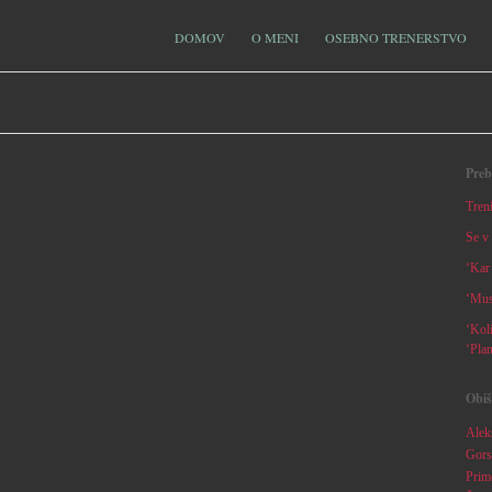
DOMOV
O MENI
OSEBNO TRENERSTVO
Preb
Tren
Se v 
‘Kar 
‘Musk
‘Koli
‘Pla
Obiš
Aleks
Gors
Primo