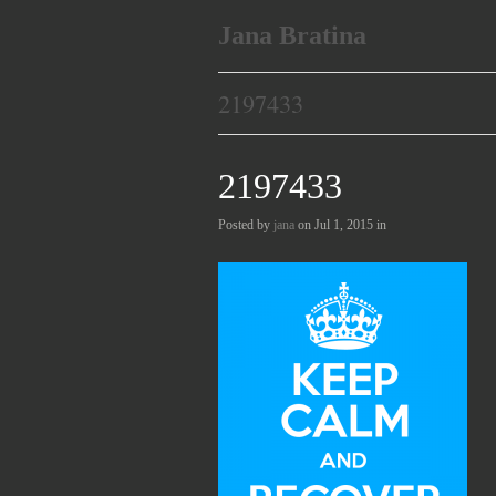
Jana Bratina
2197433
2197433
Posted by
jana
on Jul 1, 2015 in