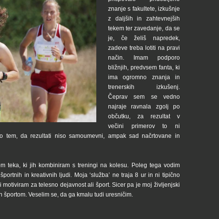
znanje s fakultete, izkušnje
z daljših in zahtevnejših
tekem ter zavedanje, da se
je, če želiš napredek,
zadeve treba lotiti na pravi
način. Imam podporo
bližnjih, predvsem fanta, ki
ima ogromno znanja in
trenerskih izkušenj.
Čeprav sem se vedno
najraje ravnala zgolj po
občutku, za rezultat v
večini primerov to ni
a o tem, da rezultati niso samoumevni, ampak sad načrtovane in
m teka, ki jih kombiniram s treningi na kolesu. Poleg tega vodim
rtnih in kreativnih ljudi. Moja ‘služba’ ne traja 8 ur in ni tipično
 motiviram za telesno dejavnost ali šport. Sicer pa je moj življenjski
n športom. Veselim se, da ga kmalu tudi uresničim.