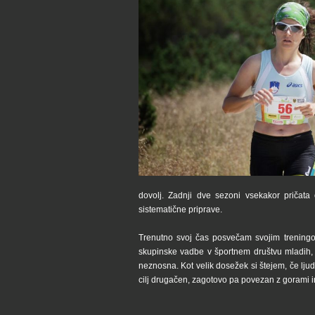
dovolj. Zadnji dve sezoni vsekakor pričat
sistematične priprave.
Trenutno svoj čas posvečam svojim treningo
skupinske vadbe v športnem društvu mladih, špo
neznosna. Kot velik dosežek si štejem, če ljudi
cilj drugačen, zagotovo pa povezan z gorami i