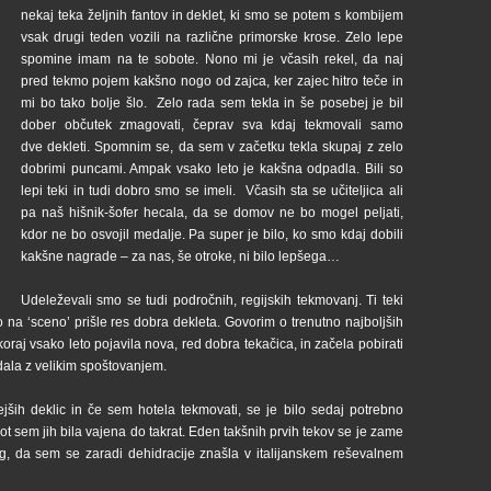
nekaj teka željnih fantov in deklet, ki smo se potem s kombijem
vsak drugi teden vozili na različne primorske krose. Zelo lepe
spomine imam na te sobote. Nono mi je včasih rekel, da naj
pred tekmo pojem kakšno nogo od zajca, ker zajec hitro teče in
mi bo tako bolje šlo. Zelo rada sem tekla in še posebej je bil
dober občutek zmagovati, čeprav sva kdaj tekmovali samo
dve dekleti. Spomnim se, da sem v začetku tekla skupaj z zelo
dobrimi puncami. Ampak vsako leto je kakšna odpadla. Bili so
lepi teki in tudi dobro smo se imeli. Včasih sta se učiteljica ali
pa naš hišnik-šofer hecala, da se domov ne bo mogel peljati,
kdor ne bo osvojil medalje. Pa super je bilo, ko smo kdaj dobili
kakšne nagrade – za nas, še otroke, ni bilo lepšega…
Udeleževali smo se tudi področnih, regijskih tekmovanj. Ti teki
so na ‘sceno’ prišle res dobra dekleta. Govorim o trenutno najboljših
raj vsako leto pojavila nova, red dobra tekačica, in začela pobirati
dala z velikim spoštovanjem.
ejših deklic in če sem hotela tekmovati, se je bilo sedaj potrebno
, kot sem jih bila vajena do takrat. Eden takšnih prvih tekov se je zame
g, da sem se zaradi dehidracije znašla v italijanskem reševalnem