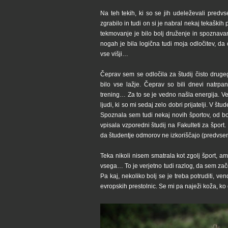
Na teh tekih, ki so se jih udeleževali predvs
zgrabilo in tudi on si je nabral nekaj tekaških p
tekmovanje je bilo bolj druženje in spoznavanje
nogah je bila logična tudi moja odločitev, da 
vse višji…
Čeprav sem se odločila za študij čisto drugega
bilo vse lažje. Čeprav so bili dnevi natrpa
trening… Za to se je vedno našla energija. Ves
ljudi, ki so mi sedaj zelo dobri prijatelji. V š
Spoznala sem tudi nekaj novih športov, od 
vpisala vzporedni študij na Fakulteti za šport. 
da študentje odmorov ne izkoriščajo (predvs
Teka nikoli nisem smatrala kot zgolj šport, a
vsega… To je verjetno tudi razlog, da sem zače
Pa kaj, nekoliko bolj se je treba potruditi,
evropskih prestolnic. Se mi pa naježi koža, 