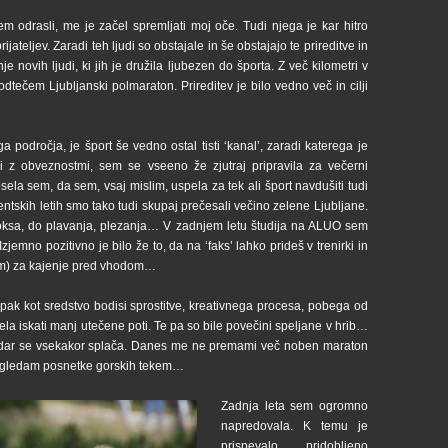
em odrasli, me je začel spremljati moj oče. Tudi njega je kar hitro
rijateljev. Zaradi teh ljudi so obstajale in še obstajajo te prireditve in
 novih ljudi, ki jih je družila ljubezen do športa. Z več kilometri v
odtečem Ljubljanski polmaraton. Prireditev je bilo vedno več in cilji
 področja, je šport še vedno ostal tisti ‘kanal’, zaradi katerega je
ni z obveznostmi, sem se vseeno že zjutraj pripravila za večerni
ela sem, da sem, vsaj mislim, uspela za tek ali šport navdušiti tudi
tudentskih letih smo tako tudi skupaj prečesali večino zelene Ljubljane.
boksa, do plavanja, plezanja… V zadnjem letu študija na ALUO sem
Izjemno pozitivno je bilo že to, da na ‘faks’ lahko prideš v trenirki in
em) za kajenje pred vhodom…
mpak kot sredstvo bodisi sprostitve, kreativnega procesa, pobega od
la iskati manj utečene poti. Te pa so bile povečini speljane v hrib…
 vendar se vsekakor splača. Danes me ne premami več noben maraton
ko gledam posnetke gorskih tekem…
Zadnja leta sem ogromno
napredovala. K temu je
prispevalo pridobljeno