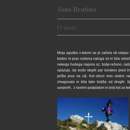
Jana Bratina
O meni
Moja zgodba s tekom se je začela ob vstopu
karton in prav nobena naloga mi ni bila odveč.
nekega hudega napora oz. bolje rečeno, rada 
opazuje, da bodo stopili par korakov pred č
prišla prva na cilj. Kot otroci smo vedno 
zmagovala in bila tako boljša od drugih. S
usnjenih, z ravnim podplatom in bolj kot za tek 