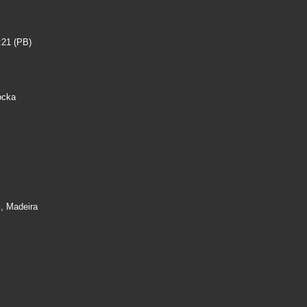
:21 (PB)
ocka
, Madeira