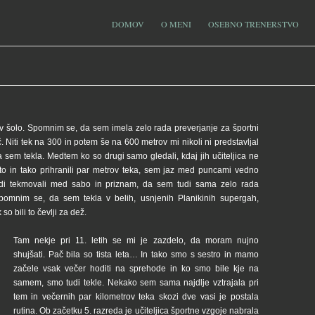
DOMOV
O MENI
OSEBNO TRENERSTVO
 v šolo. Spomnim se, da sem imela zelo rada
preverjanje za športni
 Niti tek na 300 in potem še na 600 metrov mi nikoli ni predstavljal
sem tekla. Medtem ko so drugi samo gledali, kdaj jih učiteljica ne
rto in tako prihranili par metrov teka, sem jaz med puncami vedno
radi tekmovali med sabo in priznam, da sem tudi sama zelo rada
pomnim se, da sem tekla v belih, usnjenih Planikinih supergah,
so bili to čevlji za dež.
Tam nekje pri 11. letih se mi je zazdelo, da moram nujno
shujšati. Pač bila so tista leta… In tako smo s sestro in mamo
začele vsak večer hoditi na sprehode in ko smo bile kje na
samem, smo tudi tekle. Nekako sem sama najdlje vztrajala pri
tem in večernih par kilometrov teka skozi dve vasi je postala
rutina. Ob začetku 5. razreda je učiteljica športne vzgoje nabrala