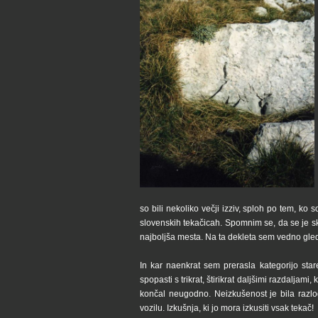
so bili nekoliko večji izziv, sploh po tem, ko 
slovenskih tekačicah. Spomnim se, da se je sko
najboljša mesta. Na ta dekleta sem vedno gle
In kar naenkrat sem prerasla kategorijo star
spopasti s trikrat, štirikrat daljšimi razdaljami
končal neugodno. Neizkušenost je bila razlo
vozilu. Izkušnja, ki jo mora izkusiti vsak tekač!