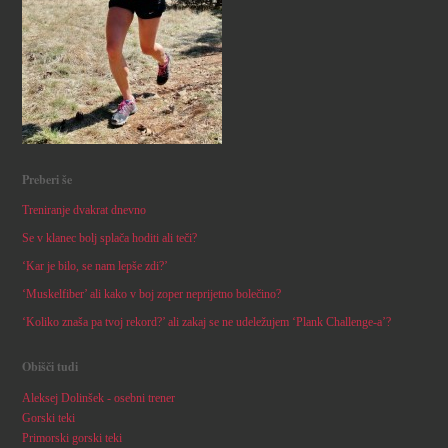
Preberi še
Treniranje dvakrat dnevno
Se v klanec bolj splača hoditi ali teči?
‘Kar je bilo, se nam lepše zdi?’
‘Muskelfiber’ ali kako v boj zoper neprijetno bolečino?
‘Koliko znaša pa tvoj rekord?’ ali zakaj se ne udeležujem ‘Plank Challenge-a’?
Obišči tudi
Aleksej Dolinšek - osebni trener
Gorski teki
Primorski gorski teki