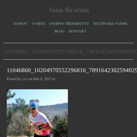
Jana Bratina
DOMOV
O MENI
OSEBNO TRENERSTVO
SKUPINSKE VADBE
BLOG
KONTAKT
11046860_10204970552296816_7891642302594029
11046860_10204970552296816_789164230259402
Posted by
jana
on Mar 9, 2015 in