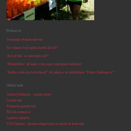
Preberi še
Treniranje dvakrat dnevno
Se v klanec bolj splača hoditi ali teči?
‘Kar je bilo, se nam lepše zdi?’
‘Muskelfiber’ ali kako v boj zoper neprijetno bolečino?
‘Koliko znaša pa tvoj rekord?’ ali zakaj se ne udeležujem ‘Plank Challenge-a’?
Obišči tudi
Aleksej Dolinšek - osebni trener
Gorski teki
Primorski gorski teki
ŠD Ad-venture.si
Ljudstvo tekačev
VO2 Optima - športna diagnostika za tekače in kolesarje