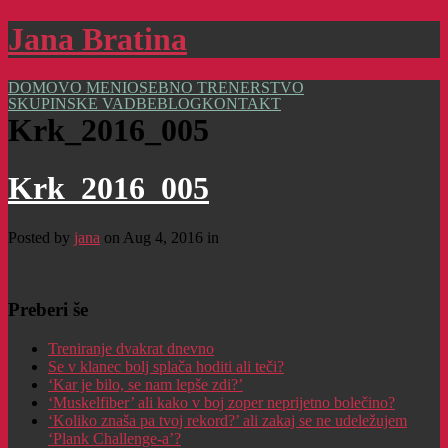
Jana Bratina
DOMOV
O MENI
OSEBNO TRENERSTVO
SKUPINSKE VADBE
BLOG
KONTAKT
Krk_2016_005
Krk_2016_005
Posted by
jana
on Aug 4, 2016 in
Preberi še
Treniranje dvakrat dnevno
Se v klanec bolj splača hoditi ali teči?
‘Kar je bilo, se nam lepše zdi?’
‘Muskelfiber’ ali kako v boj zoper neprijetno bolečino?
‘Koliko znaša pa tvoj rekord?’ ali zakaj se ne udeležujem
‘Plank Challenge-a’?