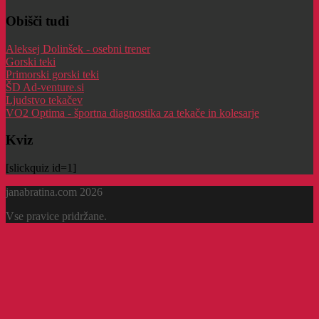
Obišči tudi
Aleksej Dolinšek - osebni trener
Gorski teki
Primorski gorski teki
ŠD Ad-venture.si
Ljudstvo tekačev
VO2 Optima - športna diagnostika za tekače in kolesarje
Kviz
[slickquiz id=1]
janabratina.com 2026
Vse pravice pridržane.