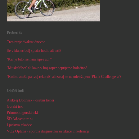
Preberi še
Treniranje dvakrat dnevno
Se v klanec bolj splača hoditi ali teči?
‘Kar je bilo, se nam lepše zdi?’
‘Muskelfiber’ ali kako v boj zoper neprijetno bolečino?
‘Koliko znaša pa tvoj rekord?’ ali zakaj se ne udeležujem ‘Plank Challenge-a’?
Obišči tudi
Aleksej Dolinšek - osebni trener
Gorski teki
Primorski gorski teki
ŠD Ad-venture.si
Ljudstvo tekačev
VO2 Optima - športna diagnostika za tekače in kolesarje