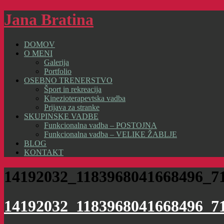
Jana Bratina
DOMOV
O MENI
Galerija
Portfolio
OSEBNO TRENERSTVO
Šport in rekreacija
Kinezioterapevtska vadba
Prijava za stranke
SKUPINSKE VADBE
Funkcionalna vadba – POSTOJNA
Funkcionalna vadba – VELIKE ŽABLJE
BLOG
KONTAKT
14192032_1183968041668496_7
14192032_1183968041668496_7