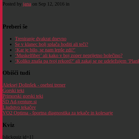
Posted by
jana
on Sep 12, 2016 in
Preberi še
Treniranje dvakrat dnevno
Se v klanec bolj splača hoditi ali teči?
‘Kar je bilo, se nam lepše zdi?’
‘Muskelfiber’ ali kako v boj zoper neprijetno bolečino?
‘Koliko znaša pa tvoj rekord?’ ali zakaj se ne udeležujem ‘Pla
Obišči tudi
Aleksej Dolinšek - osebni trener
Gorski teki
Primorski gorski teki
ŠD Ad-venture.si
Ljudstvo tekačev
VO2 Optima - športna diagnostika za tekače in kolesarje
Kviz
[slickquiz id=1]