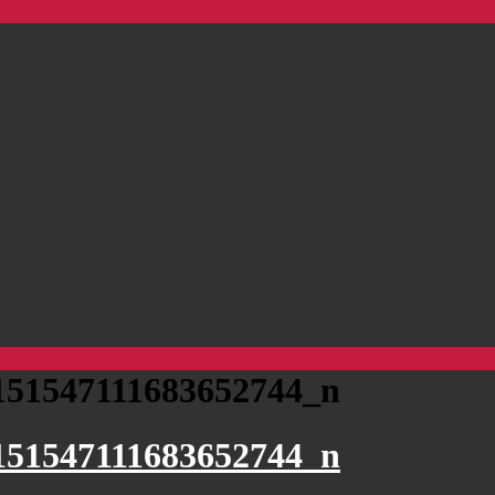
151547111683652744_n
151547111683652744_n