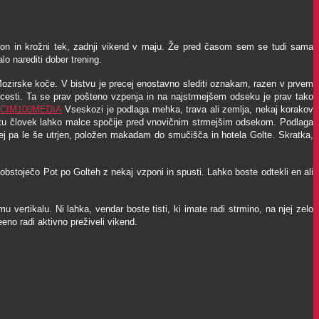
pon in krožni tek, zadnji vikend v maju. Že pred časom sem se tudi sama
o narediti dober trening.
 Mozirske koče.
V bistvu je precej enostavno slediti oznakam, razen v prvem
 cesti.
Ta se prav pošteno vzpenja in na najstrmejšem odseku je prav tako
Vseskozi je podlaga mehka, trava ali zemlja, nekaj korakov
r se tu človek lahko malce spočije pred vnovičnim strmejšim odsekom. Podlaga
rej pa le še utrjen, položen makadam do smučišča in hotela Golte. Skratka,
obstoječo Pot po Golteh z nekaj vzponi in spusti. Lahko boste odtekli en ali
mu vertikalu.
Ni lahka, vendar boste tisti, ki imate radi strmino, na njej zelo
eeno radi aktivno preživeli vikend.