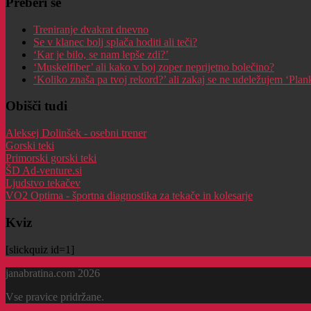
Preberi še
Treniranje dvakrat dnevno
Se v klanec bolj splača hoditi ali teči?
‘Kar je bilo, se nam lepše zdi?’
‘Muskelfiber’ ali kako v boj zoper neprijetno bolečino?
‘Koliko znaša pa tvoj rekord?’ ali zakaj se ne udeležujem ‘Pla
Obišči tudi
Aleksej Dolinšek - osebni trener
Gorski teki
Primorski gorski teki
ŠD Ad-venture.si
Ljudstvo tekačev
VO2 Optima - športna diagnostika za tekače in kolesarje
Kviz
[slickquiz id=1]
janabratina.com 2026
Vse pravice pridržane.