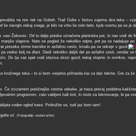
povabila na nov tek na Golteh. Trail Golte v bistvu zajema dva teka – vz
 še navrglo nekaj snega, je bilo na vrhu še zelo belo, kjub vsemu pa se je dal
e v vasi Žekovec. Od tu dalje poteka označena planinska pot, ki nas vodi do
e v manjše slapove. Nato se pogled že
nekoliko o
dpre, pot pa se nadaljuje po
at preseka strme travnike in asfaltno cesto,
kmalu pa se odcepi v gozd.
i pa vedno bolj na dlani. Sledi nekoliko daljši del po asfaltni cesti, venda
kočo. Do tja vas spet vodi stezica skozi gozd; nekaj stopnic in ovinkov, nap
ec.
aso krožnega teka – to si bom verjetno prihranila kar za dan tekme. Gre za že 
cev. Če izvzamem položnejše cestne odseke, je trasa precej podobna kakšne
mljevalnim programom,
zato vabljeni tudi tisti, ki niste za tekmovanje, bi pa vs
jubljata voden ogled trase. Pridružite se, tudi jaz bom tam!
golte.si/.
(Fotografije: osebni arhiv)