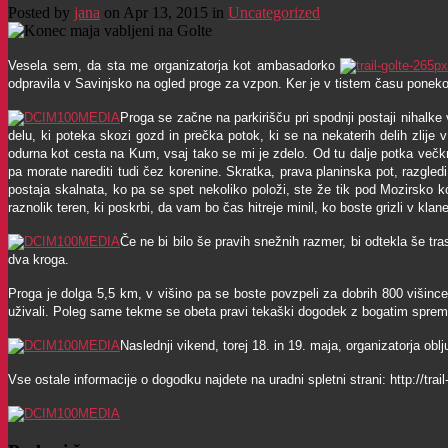
Posted by
jana
on Apr 13, 2015 in
Uncategorized
Vesela sem, da sta me organizatorja kot ambasadorko
odpravila v Savinjsko na ogled proge za vzpon. Ker je v tistem času ponekod
Proga se začne na parkirišču pri spodnji postaji nihalk
delu, ki poteka skozi gozd in prečka potok, ki se na nekaterih delih zlij
odurna kot cesta na Kum, vsaj tako se mi je zdelo. Od tu dalje potka večkr
pa morate narediti tudi čez korenine. Skratka, prava planinska pot, razgled
postaja skalnata, ko pa se spet nekoliko položi, ste že tik pod Mozirsko 
raznolik teren, ki poskrbi, da vam bo čas hitreje minil, ko boste grizli v klan
Če ne bi bilo še pravih snežnih razmer, bi odtekla še tr
dva kroga.
Proga je dolga 5,5 km, v
višino pa se boste povzpeli za dobrih 800 višin
uživali.
Poleg same tekme se obeta pravi tekaški dogodek z bogatim spre
Naslednji vikend, torej 18. in 19. maja, organizatorja obl
Vse ostale informacije o dogodku najdete na uradni spletni strani: http://trail-