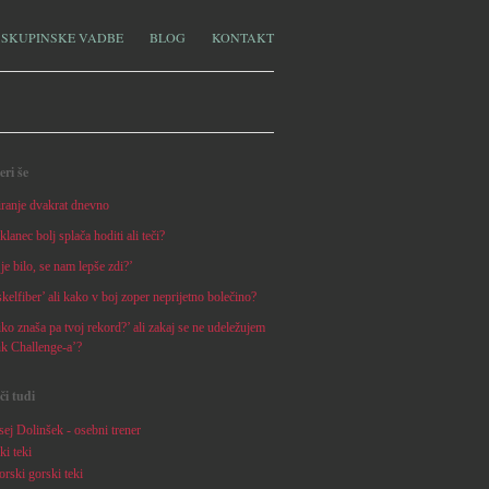
SKUPINSKE VADBE
BLOG
KONTAKT
eri še
iranje dvakrat dnevno
klanec bolj splača hoditi ali teči?
je bilo, se nam lepše zdi?’
elfiber’ ali kako v boj zoper neprijetno bolečino?
ko znaša pa tvoj rekord?’ ali zakaj se ne udeležujem
nk Challenge-a’?
či tudi
ej Dolinšek - osebni trener
ki teki
rski gorski teki