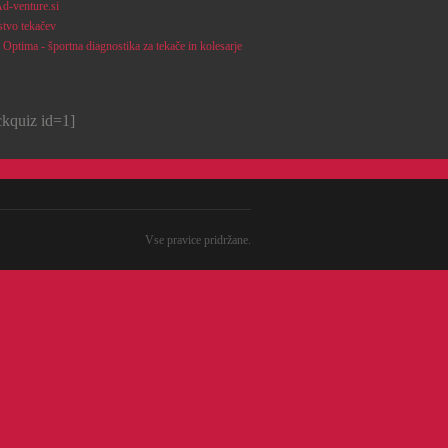
d-venture.si
stvo tekačev
Optima - športna diagnostika za tekače in kolesarje
ickquiz id=1]
Vse pravice pridržane.