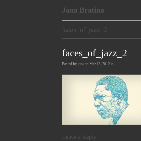
Jana Bratina
faces_of_jazz_2
faces_of_jazz_2
Posted by
jana
on Mar 13, 2012 in
Leave a Reply