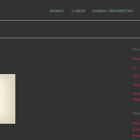
DOMOV
O MENI
OSEBNO TRENERSTVO
Preb
Tren
Se v 
‘Kar 
‘Musk
‘Koli
‘Pla
Obiš
Aleks
Gors
Primo