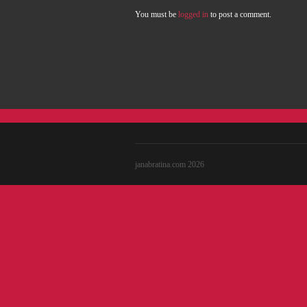
You must be
logged in
to post a comment.
janabratina.com 2026