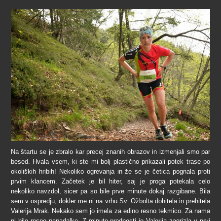
Na štartu se je zbralo kar precej znanih obrazov in izmenjali smo par
besed. Hvala vsem, ki ste mi bolj plastično prikazali potek trase po
okoliških hribih! Nekoliko ogrevanja in že se je četica pognala proti
prvim klancem. Začetek je bil hiter, saj je proga potekala celo
nekoliko navzdol, sicer pa so bile prve minute dokaj razgibane. Bila
sem v ospredju, dokler me ni na vrhu Sv. Ožbolta dohitela in prehitela
Valerija Mrak. Nekako sem jo imela za edino resno tekmico. Za nama
ni bilo resne napadalke. Z minuto prednosti je Valerija zagrizla v prvi