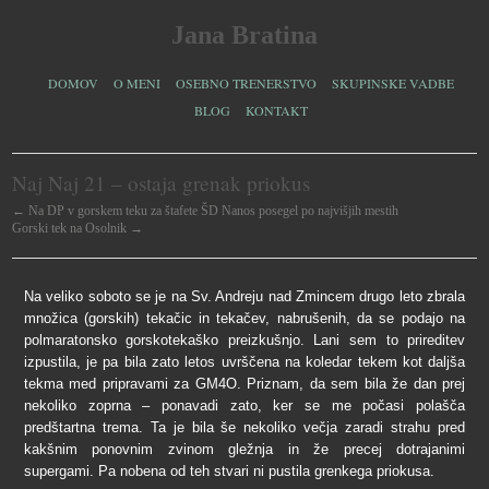
Jana Bratina
DOMOV
O MENI
OSEBNO TRENERSTVO
SKUPINSKE VADBE
BLOG
KONTAKT
Naj Naj 21 – ostaja grenak priokus
← Na DP v gorskem teku za štafete ŠD Nanos posegel po najvišjih mestih
Gorski tek na Osolnik →
Na veliko soboto se je na Sv. Andreju nad Zmincem drugo leto zbrala
množica (gorskih) tekačic in tekačev, nabrušenih, da se podajo na
polmaratonsko gorskotekaško preizkušnjo. Lani sem to prireditev
izpustila, je pa bila zato letos uvrščena na koledar tekem kot daljša
tekma med pripravami za GM4O. Priznam, da sem bila že dan prej
nekoliko zoprna – ponavadi zato, ker se me počasi polašča
predštartna trema. Ta je bila še nekoliko večja zaradi strahu pred
kakšnim ponovnim zvinom gležnja in že precej dotrajanimi
supergami. Pa nobena od teh stvari ni pustila grenkega priokusa.