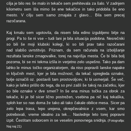
cilja je bilo res še malo in tekače sem prehitevala za šalo. V zadnjem
kilometru sem šla mimo še ene tekačice in tako pridobila še eno
mesto. V cilju sem samo zmajala z glavo… Bila sem precej
razočarana.
Kaj kmalu sem ugotovila, da nisem bila edino izgubljeno bitje na
progi. Pa to še ni vse – tudi lani je bila situacija podobna. Nesrečniki
so bili še moji klubski kolegi, ki so bili prav tako razočarani
nad slabšo uvrstitvijo. Priznam, da sem računala na izboljšanje
rezultata lanske zmagovalke, torej na najvišja mesta. Če bi bila bolj
pozorna, bi se mi tekma izšla in verjetno zelo uspešno. Tako pa dam
lahko le minus točko organizatorjem, da niso popravili lanske napake
in ključnih mest, kjer je bila možnost, da tekač spregleda oznake,
bolje označili oz. postavili tam prostovoljcev, ki bi usmerjali. Še več,
kako je lahko prišlo do tega, da so prvi zašli še takoj na začetku, kjer
so bile oznake v dve smeri? In še ena minus točka za obrok za
tekače, ki je bil sicer lično postrežen, vsebina pa nič kaj tekaška,
sploh ker so nas doma že tako ali tako čakale obilice mesa. Sicer pa
zelo lepa trasa, lepo urejena, okrepčevalnice z vsem, kar smo
potrebovali, vreme idealno za tek… Naslednje leto torej popravni
izpit. Čestitam soborcem in se veselim ponovnega snidnja.
(Fotografija:
Naj naj 21)