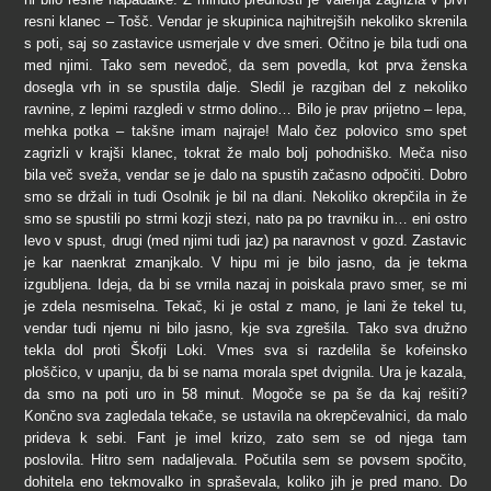
resni klanec – Tošč. Vendar je skupinica najhitrejših nekoliko skrenila
s poti, saj so zastavice usmerjale v dve smeri. Očitno je bila tudi ona
med njimi. Tako sem nevedoč, da sem povedla, kot prva ženska
dosegla vrh in se spustila dalje. Sledil je razgiban del z nekoliko
ravnine, z lepimi razgledi v strmo dolino… Bilo je prav prijetno – lepa,
mehka potka – takšne imam najraje! Malo čez polovico smo spet
zagrizli v krajši klanec, tokrat že malo bolj pohodniško. Meča niso
bila več sveža, vendar se je dalo na spustih začasno odpočiti. Dobro
smo se držali in tudi Osolnik je bil na dlani. Nekoliko okrepčila in že
smo se spustili po strmi kozji stezi, nato pa po travniku in… eni ostro
levo v spust, drugi (med njimi tudi jaz) pa naravnost v gozd. Zastavic
je kar naenkrat zmanjkalo. V hipu mi je bilo jasno, da je tekma
izgubljena. Ideja, da bi se vrnila nazaj in poiskala pravo smer, se mi
je zdela nesmiselna. Tekač, ki je ostal z mano, je lani že tekel tu,
vendar tudi njemu ni bilo jasno, kje sva zgrešila. Tako sva družno
tekla dol proti Škofji Loki. Vmes sva si razdelila še kofeinsko
ploščico, v upanju, da bi se nama morala spet dvignila. Ura je kazala,
da smo na poti uro in 58 minut. Mogoče se pa še da kaj rešiti?
Končno sva zagledala tekače, se ustavila na okrepčevalnici, da malo
prideva k sebi. Fant je imel krizo, zato sem se od njega tam
poslovila. Hitro sem nadaljevala. Počutila sem se povsem spočito,
dohitela eno tekmovalko in spraševala, koliko jih je pred mano. Do