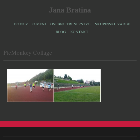
Jana Bratina
DOMOV
O MENI
OSEBNO TRENERSTVO
SKUPINSKE VADBE
BLOG
KONTAKT
PicMonkey Collage