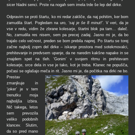
sicer hladni senci. Prste na nogah sem imela trde še lep del dirke.
Odpravim se proti štartu, ko mi redar zakliče, da naj pohitim, ker bom
zamudila štart. Pogledam na uro,
‘saj je še 8 minut!’
. V veri, da je
vse v redu, vidim že zbrane kolesarje, štartni blok pa tam… daleč.
No, zamudila res nisem, sem pa precej zadaj. Jasno mi je, da bo
trajalo celo večnost, preden se bom prebila naprej. Po štartu se torej
začne najbolj zoprn del dirke – iskanje prostora med sotekmovalci,
prehitevanje in predvsem upanje, da ne naredim kakšne napake in se
znajdem spet na tleh. ‘Gonim’ v svojem ritmu in prehitevam
kolesarje, srce dela in vse je tako, kot je treba. Klanec ne popušča,
počasi se oglašajo meča in rit.
Jasno mi je, da počitka na dirki ne bo.
Prestav
zmanjkuje in
‘joker’ je v tem
trenutku moja
najboljša izbira.
Nič takega, letos
sem prevozila
veliko podobnih
klancev. Slutim,
da so pred mano