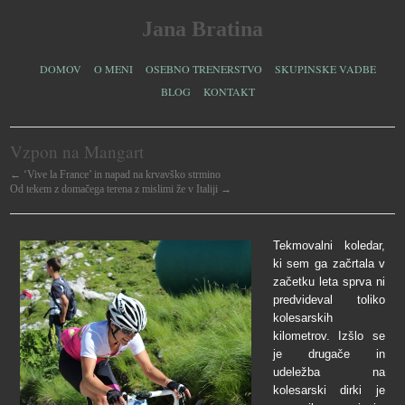
Jana Bratina
DOMOV
O MENI
OSEBNO TRENERSTVO
SKUPINSKE VADBE
BLOG
KONTAKT
Vzpon na Mangart
← ‘Vive la France’ in napad na krvavško strmino
Od tekem z domačega terena z mislimi že v Italiji →
Tekmovalni koledar,
ki sem ga začrtala v
začetku leta sprva ni
predvideval toliko
kolesarskih
kilometrov. Izšlo se
je drugače in
udeležba na
kolesarski dirki je