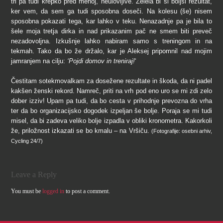
tri pa tudi krepko pred menoj, neulovljive. Želela bi si boljši rezultat,
ker vem, da sem ga tudi sposobna doseči. Na kolesu (še) nisem
sposobna pokazati tega, kar lahko v teku. Nenazadnje pa je bila to
šele moja tretja dirka in nad prikazanim pač ne smem biti preveč
nezadovoljna. Izkušnje lahko nabiram samo s treningom in na
tekmah. Tako da bo že držalo, kar je Aleksej pripomnil nad mojim
jamranjem na cilju:
‘Pojdi domov in treniraj!
‘
Čestitam sotekmovalkam za dosežene rezultate in škoda, da ni padel
kakšen ženski rekord. Namreč, priti na vrh pod eno uro se mi zdi zelo
dober izziv! Upam pa tudi, da bo cesta v prihodnje prevozna do vrha
ter da bo organizacijsko dogodek izpeljan še bolje. Poraja se mi tudi
misel, da bi zadeva veliko bolje izpadla v obliki kronometra. Kakorkoli
že, priložnost izkazati se bo kmalu – na Vršiču.
(Fotografije: osebni arhiv,
Cycling 24/7)
Leave a Reply
You must be
logged in
to post a comment.