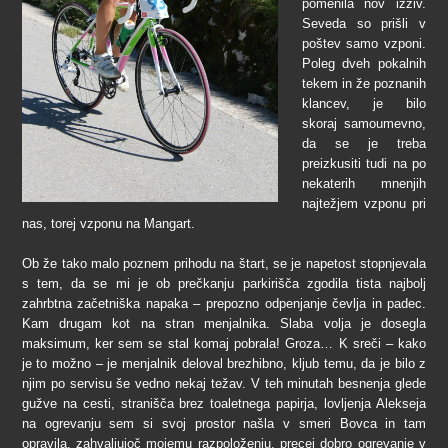
pomenila nov izziv.
Seveda so prišli v
poštev samo vzponi.
Poleg dveh pokalnih
tekem in že poznanih
klancev, je bilo
skoraj samoumevno,
da se je treba
preizkusiti tudi na po
nekaterih mnenjih
najtežjem vzponu pri
nas, torej vzponu na Mangart.
Ob že tako malo poznem prihodu na štart, se je napetost stopnjevala
s tem, da se mi je ob prečkanju parkirišča zgodila tista najbolj
zahrbtna začetniška napaka – prepozno odpenjanje čevlja in padec.
Kam drugam kot na stran menjalnika. Slaba volja je dosegla
maksimum, ker sem se stal komaj pobrala! Groza… K sreči – kako
je to možno – je menjalnik deloval brezhibno, kljub temu, da je bilo z
njim po servisu še vedno nekaj težav. V teh minutah besnenja glede
gužve na cesti, stranišča brez toaletnega papirja, lovljenja Alekseja
na ogrevanju sem si svoj prostor našla v smeri Bovca in tam
opravila, zahvaljujoč mojemu razpoloženju, precej dobro ogrevanje v