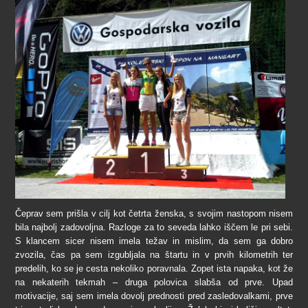
Čeprav sem prišla v cilj kot četrta ženska, s svojim nastopom nisem
bila najbolj zadovoljna. Razloge za to seveda lahko iščem le pri sebi.
S klancem sicer nisem imela težav in mislim, da sem ga dobro
zvozila, čas pa sem izgubljala na štartu in v prvih kilometrih ter
predelih, ko se je cesta nekoliko poravnala. Zopet ista napaka, kot že
na nekaterih tekmah – druga polovica slabša od prve. Upad
motivacije, saj sem imela dovolj prednosti pred zasledovalkami, prve