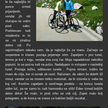
le še najboljše tri
punce izmed
prijavljenih,
vendar jih niti
slučajno ne vidim
pred sabo.
Prehitevam tudi
mladeniče in to
se mi strašno
dobro zdi. Po
najstrmejšem odseku vem, da je najtežje že za mano. Začnejo se
serpentine in klanec postaja prijetneje strm. Zapeljem v prvi tunel,
temno je kot v rogu, vendar ima svoj čar. Moja napadalnost nekoliko
popusti, to se pozna tudi na pulzu. Nadaljujem in vstopam v naslednji
tunel. Postaja težko, odštevam tunele… Pojma nimam, koliko še
imam do cilja, ker ni oznak ob cesti. Računam, da rabim še dobrih 10
minut, vendar se ne morem toliko motivirati, da bi iztisnila iz sebe še
kaj več. Končno zapeljem iz senčnega predela – na koncu tunela
vidim luč, pa ne samo to, tudi harmoniko se sliši! Eden izmed boljših
delov dirke! Še malo, in proti vrhu se vidi cilj. Zopet malo bolj
potegnem, a do konca ne znese za kakšen boljši rezultat…