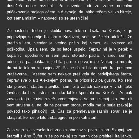
dosežeš dober rezultat. Pa seveda tudi za zame nerealna
pričakovanja mojega očeta in Alekseja, da lahko tečem veliko hitreje,
kot sama mislim – napovedi so se uresničile!
Že naslednji teden je sledila nova tekma. Traila na Kokoš, ki jo
pripravljajo sosedje Italijani v Bazovici, sem se želela udeležiti že
prejšnja leta, vendar je vedno prišlo kaj vmes, ali bolezen ali
poškodba. Upala sem, da bo letos uspelo, čeprav mi je v petek v
kopalnici spodrsnilo in sem prav štorasto padla. K sreči sem jo
odnesla s par buškami, je bila pa moja prva misel ‘Zakaj se mi zdi,
da mi ta tekma ni usojena?!’. Pa ne da bi bila drugače kaj posebno
vraževerna… Vseeno sem nekako preživela do nedeljskega štarta,
čeprav sva bila z Aleksejem pozna, na prizorišču pa gužva. Ko sem
šla prevzeti štartno številko, sem bila zaradi čakanja v vrsti tako
živčna, da bi v tistem trenutku lahko šprintala na Kokoš… Ampak
zavoljo tega se nisem več obremenjevala sama s seboj in s tem, ali
sem utrujena ali ne, da ne poznam proge, motila me je burja (zakaj je
povsod tako pihalo?!) itd. Čas za premlevanje raznih stvari se je
skrajšal, ker se je bilo treba ogreti in poiskati štart.
Zelo sem bila vesela tudi znanih obrazov v prvih linijah. Skupaj sva
štartali z Ano Čufer in že po nekaj
sto metrih obe prehiteli Italijanko.