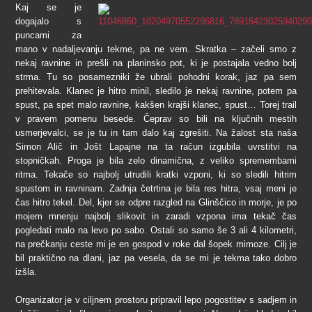
Kaj se je
dogajalo s
puncami za
mano v nadaljevanju tekme, pa ne vem. Skratka – začeli smo z
nekaj ravnine in prešli na planinsko pot, ki je postajala vedno bolj
strma. Tu so posamezniki že ubrali pohodni korak, jaz pa sem
prehitevala. Klanec je hitro minil, sledilo je nekaj ravnine, potem pa
spust, pa spet malo ravnine, kakšen krajši klanec, spust… Torej trail
v pravem pomenu besede. Čeprav so bili na ključnih mestih
usmerjevalci, se je tu in tam dalo kaj zgrešiti. Na žalost sta naša
Simon Alič in Jošt Lapajne na ta račun izgubila uvrstitvi na
stopničkah. Proga je bila zelo dinamična, z veliko spremembami
ritma. Tekače so najbolj utrudili kratki vzponi, ki so sledili hitrim
spustom in ravninam. Zadnja četrtina je bila res hitra, vsaj meni je
čas hitro tekel. Del, kjer se odpre razgled na Glinščico in morje, je po
mojem mnenju najbolj slikovit in zaradi vzpona ima tekač čas
pogledati malo na levo po sabo. Ostali so samo še 3 ali 4 kilometri,
na prečkanju ceste mi je en gospod v roke dal šopek mimoze. Cilj je
bil praktično na dlani, jaz pa vesela, da se mi je tekma tako dobro
izšla.
Organizator je v ciljnem prostoru pripravil lepo pogostitev s sadjem in