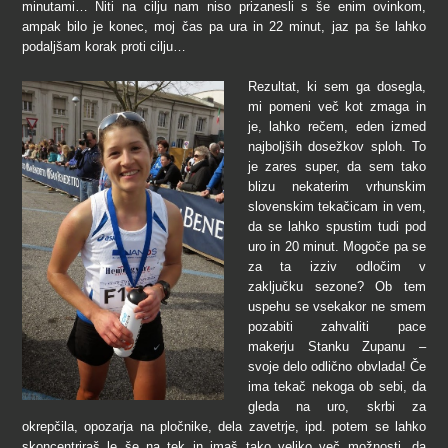
minutami… Niti na cilju nam niso prizanesli s še enim ovinkom,
ampak bilo je konec, moj čas pa ura in 22 minut, jaz pa še lahko
podaljšam korak proti cilju…
Rezultat, ki sem ga dosegla,
mi pomeni več
kot zmaga in
je, lahko rečem, eden izmed
najboljših dosežkov sploh. To
je zares super, da sem tako
blizu nekaterim vrhunskim
slovenskim tekačicam in vem,
da se lahko spustim tudi pod
uro in 20 minut. Mogoče pa se
za ta izziv odločim v
zaključku sezone? Ob tem
uspehu se vsekakor ne smem
pozabiti zahvaliti pace
makerju Stanku Zupanu –
svoje delo odlično obvlada! Če
ima tekač nekoga ob sebi, da
gleda na uro, skrbi za
okrepčila, opozarja na pločnike, dela zavetrje, ipd. potem se lahko
skoncentriraš le še na tek in imaš tako veliko več možnosti, da