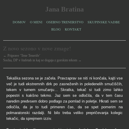
Jana Bratina
DOMOV
O MENI
OSEBNO TRENERSTVO
SKUPINSKE VADBE
BLOG
KONTAKT
Z novo sezono v nove zmage!
← Priprave ‘Tene Tenerife’
Socka, DP v štafetah in kaj se dogaja z gorskim tekom →
Tekaška sezona se je začela. Pravzaprav se niti ni končala, kajti vse
več je tudi ekstremnih dirk po zasneženih in poledenelih smučiščih,
tekem v turnem smučanju… Skratka, tekač si tudi zimo lahko
popestri s kakšno tekmo. Jaz sem se odločila, da v tem času
naredim predvsem dobro podlago za pomlad in poletje. Hkrati sem se
odločila, da je to tudi primeren čas, da se spet pomerim na
polmaratonski razdalji. Ni bilo treba veliko prepričevanja kolegic
tekačic, da sprejmem izziv.