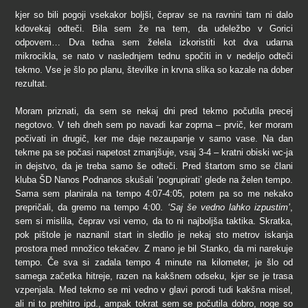
kjer so bili pogoji vsekakor boljši, čeprav se na ravnini tam ni dalo
kdovekaj odteči. Bila sem že na tem, da udeležbo v Gorici
odpovem… Dva tedna sem želela izkoristiti kot dva udarna
mikrocikla, se nato v naslednjem tednu spočiti in v nedeljo odteči
tekmo. Vse je šlo po planu, številke in krvna slika so kazale na dober
rezultat.
Moram priznati, da sem se nekaj dni pred tekmo počutila precej
negotovo. V teh dneh sem po navadi kar zoprna – prvič, ker moram
počivati in drugič, ker me daje nezaupanje v samo vase. Na dan
tekme pa se počasi napetost zmanjšuje, vsaj 3-4 – kratni obiski wc-ja
in dejstvo, da je treba samo še odteči. Pred štartom smo se člani
kluba ŠD Nanos Podnanos skušali ‘pogrupirati’ glede na želen tempo.
Sama sem planirala na tempo 4:07-4:05, potem pa so me nekako
prepričali, da gremo na tempo 4:00.
‘Saj še vedno lahko izpustim’
,
sem si mislila, čeprav vsi vemo, da to ni najboljša taktika. Skratka,
pok pištole je naznanil start in sledilo je nekaj sto metrov iskanja
prostora med množico tekačev. Z mano je bil Stanko, da mi narekuje
tempo. Če sva si zadala tempo 4 minute na kilometer, je šlo od
samega začetka hitreje, razen na kakšnem odseku, kjer se je trasa
vzpenjala. Med tekmo se mi vedno v glavi porodi tudi kakšna misel,
ali ni to prehitro ipd., ampak tokrat sem se počutila dobro, noge so