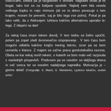
slaščicami, sledila pa je razglasitev v dvorani. Nagradni sklad je bil
bogat, tako kot se za Italijane spodobi. Najbolj sem bila vesela
velikega šopka in vejic mimoze (ali se to drevo povezuje s tem
krajem, moram še preveriti, saj je bilo tega vse polno). Pokal je pa
tako velik, da z Aleksejem tuhtava kakšno alternativno uporabo le-
tega. Z idejami na dan!
Za nekaj časa imam tekem dovolj. V tem tednu se želim spočiti,
potem pa zopet sledi dvomesečno stopnjevanje . V tem času bom
mogoče odtekla kakšno krajšo trening tekmo, sicer pa se bom
usmerila v klance. Z majem se začne prava gorskotekaška sezona.
Obeta se kar nekaj novih tekem, o katerih se bom malo več razpisala
v naslednjih prispevkih. Predvsem pa se veselim se daljšega dneva
in več sonca ter se veselim nadaljnega napredka. Motivacija je –
gremo delat!
(Fotografije: S. Marini, G. Mandorino, Ljudstvo tekačev, osebni
arhiv)