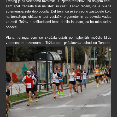
Trening je bil večinoma ravninski, z izjemo fartlekov. Po dolgem času
sem spet trenirala tudi na stezi in cesti. Lahko rečem, da je bila ta
sprememba zelo dobrodošla. Del treninga je še vedno zastopalo kolo
na trenažerju, občasno tudi veslaški ergometer in pa seveda vadba
za moč. Težav s poškodbami letos ni bilo in upam, da bo tako tudi v
bodoče.
Plana treninga sem se skušala držati po najboljših močeh, kljub
vremenskim
razmeram
…
Težko sem pričakovala odhod na
Tenerife,