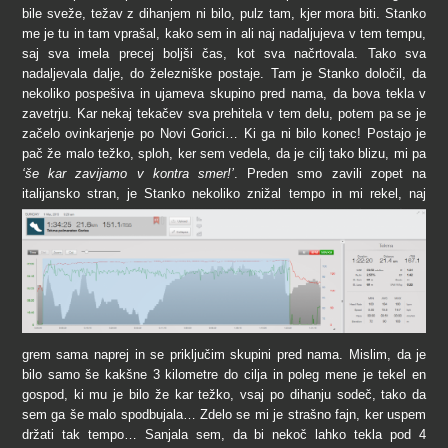
bile sveže, težav z dihanjem ni bilo, pulz tam, kjer mora biti. Stanko
me je tu in tam vprašal, kako sem in ali naj nadaljujeva v tem tempu,
saj sva imela
precej boljši čas, kot sva načrtovala. Tako sva
nadaljevala dalje, do železniške postaje. Tam je Stanko določil, da
nekoliko pospešiva in ujameva skupino pred nama, da bova tekla v
zavetrju. Kar nekaj tekačev sva prehitela v tem delu, potem pa se je
začelo ovinkarjenje po Novi Gorici… Ki ga ni bilo
konec!
Postajo je
pač že malo težko, sploh, ker sem vedela, da je cilj tako blizu, mi pa
‘še kar zavijamo
v kontra smer!’
. Preden smo zavili zopet na
italijansko stran, je Stanko nekoliko znižal tempo in
m
i rekel, naj
grem sama naprej in se priključim skupini pred nama. Mislim, da je
bilo samo še kakšne 3 kilometre do cilja in poleg mene je tekel en
gospod, ki mu je bilo že kar težko, vsaj po dihanju sodeč, tako da
sem ga še malo spodbujala… Zdelo se mi je strašno fajn, ker uspem
držati tak tempo… Sanjala sem, da bi nekoč lahko tekla pod 4