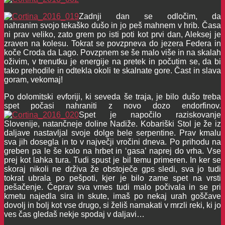
Zadnji dan se odločim, da
nahranim svojo tekaško dušo in jo peš mahnem v hrib. Časa
ni prav veliko, zato grem po isti poti kot prvi dan, Aleksej je
zraven na kolesu. Tokrat se povzpneva do jezera Federa in
koče Croda da Lago. Povzpnem se še malo više in na skalah
oživim, v trenutku je energije na pretek in počutim se, da bi
tako prehodile in odtekla okoli te skalnate gore. Čast in slava
goram, vekomaj!
Po dolomitski evforiji, ki seveda še traja, je bilo dušo treba
spet počasi nahraniti z novo dozo endorfinov.
Spet je napočilo raziskovanje
Slovenije, natančneje doline Nadiže. Kobariški Stol je že iz
daljave nastavljal svoje dolge bele serpentine. Prav kmalu
sva jih dosegla in to v največji vročini dneva. Po prihodu na
greben pa le še kolo na hrbet in ‘gasa’ naprej do vrha. Vse
prej kot lahka tura. Tudi spust je bil temu primeren. In ker se
skoraj nikoli ne drživa že obstoječe gps sledi, sva jo tudi
tokrat ubrala po pešpoti, kjer je bilo zame spet na vrsti
pešačenje. Čeprav sva vmes tudi malo počivala in se pri
kmetu najedla sira in skute, imaš po nekaj urah goščave
dovolj in bolj kot vse drugo, si želiš namakati v mrzli reki, ki jo
ves čas gledaš nekje spodaj v daljavi…