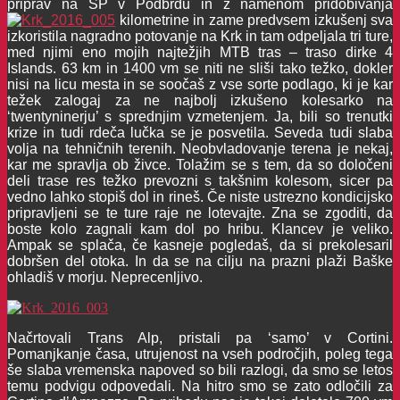
priprav na SP v Podbrdu in z namenom pridobivanja
kilometrine in zame predvsem izkušenj sva
izkoristila nagradno potovanje na Krk in tam odpeljala tri ture,
med njimi eno mojih najtežjih MTB tras – traso dirke 4
Islands. 63 km in 1400 vm se niti ne sliši tako težko, dokler
nisi na licu mesta in se soočaš z vse sorte podlago, ki je kar
težek zalogaj za ne najbolj izkušeno kolesarko na
‘twentyninerju’ s sprednjim vzmetenjem. Ja, bili so trenutki
krize in tudi rdeča lučka se je posvetila. Seveda tudi slaba
volja na tehničnih terenih. Neobvladovanje terena je nekaj,
kar me spravlja ob živce. Tolažim se s tem, da so določeni
deli trase res težko prevozni s takšnim kolesom, sicer pa
vedno lahko stopiš dol in rineš. Če niste ustrezno kondicijsko
pripravljeni se te ture raje ne lotevajte. Zna se zgoditi, da
boste kolo zagnali kam dol po hribu. Klancev je veliko.
Ampak se splača, če kasneje pogledaš, da si prekolesaril
dobršen del otoka. In da se na cilju na prazni plaži Baške
ohladiš v morju. Neprecenljivo.
Načrtovali Trans Alp, pristali pa ‘samo’ v Cortini.
Pomanjkanje časa, utrujenost na vseh področjih, poleg tega
še slaba vremenska napoved so bili razlogi, da smo se letos
temu podvigu odpovedali. Na hitro smo se zato odločili za