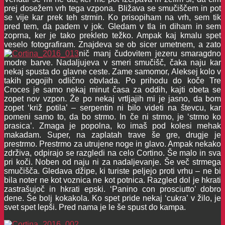
prej dosežem vrh tega vzpona. Bližava se smučiščem in pot
se vije kar prek teh strmin. Ko prisopiham na vrh, sem tik
pred tem, da padem v jok. Gledam v tla in diham in sem
zoprna, ker je tako prekleto težko. Ampak kaj kmalu spet
veselo fotografiram. Znajdeva se ob sicer umetnem, a zato
nič manj čudovitem jezeru smaragdno
modre barve. Nadaljujeva v smeri smučišč, čaka naju kar
nekaj spusta do glavne ceste. Zame samomor, Aleksej kolo v
takih pogojih odlično obvlada. Po prihodu do koče Tre
Croces je samo nekaj minut časa za oddih, kajti obeta se
zopet nov vzpon. Že po nekaj vrtljajih mi je jasno, da bom
zopet ‘križ potila’ – serpentin ni bilo videti na števcu, kar
pomeni samo to, da bo strmo. In če ni strmo, je ‘strmo ko
prasica’. Zmaga je popolna, ko imaš pod kolesi mehak
makadam. Super, na zaplatah trave še gre, drugje je
prestrmo. Prestrmo za utrujene noge in glavo. Ampak nekako
zdrživa, odpirajo se razgledi na celo Cortino. Še malo in sva
pri koči. Noben od naju ni za nadaljevanje. Še več strmega
smučišča. Gledava džipe, ki turiste peljejo proti vrhu – ne bi
bila noter ne kot voznica ne kot potnica. Razgled dol je hkrati
zastrašujoč in hkrati epski. ‘Panino con prosciutto’ dobro
dene. Še bolj kokakola. Ko spet pride nekaj ‘cukra’ v žilo, je
svet spet lepši. Pred nama je le še spust do kampa.