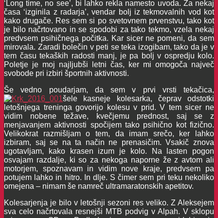
‘Long time, no see’, bi lahko rekla namesto uvoda. Za nekaj
časa ‘izginila z radarja’, vendar bolj iz tekmovalnih vod kot
kako drugače. Res sem si po svetovnem prvenstvu, tako kot
je bilo načrtovano in se spodobi za tako tekmo, vzela nekaj
predvsem psihičnega počitka. Kar sicer ne pomeni, da sem
mirovala. Zaradi bolečin v peti se teka izogibam, tako da je v
tem času tekaških radosti manj, je pa bolj v ospredju kolo.
Poletje je moj najljubši letni čas, ker mi omogoča največ
svobode pri izbiri športnih aktivnosti.
Še vedno poudarjam, da sem v prvi vrsti tekačica,
šele kasneje kolesarka, čeprav odstotki
letošnjega treninga govorijo kolesu v prid. V tem sicer ne
vidim nobene težave, kvečjemu prednost, saj se z
menjavanjem aktivnosti spočijem tako psihično kot fizično.
Velikokrat razmišljam o tem, da imam srečo, ker lahko
izbiram, saj se na ta način ne prenasičim. Vsakič znova
ugotavljam, kako krasen izum je kolo. Na lasten pogon
osvajam razdalje, ki so za nekoga naporne že z avtom ali
motorjem, spoznavam in vidim nove kraje, predvsem pa
potujem lahko in hitro. In dlje. S čimer sem pri teku nekoliko
omejena – nimam še namreč ultramaratonskih apetitov.
Kolesarjenja je bilo v letošnji sezoni res veliko. Z Aleksejem
sva celo načrtovala resnejši MTB podvig v Alpah. V sklopu