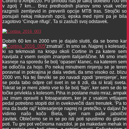
Cortino d’Ampezzo. Po prihodu nas je takoj doletelo 700 vm
v zgolj 7 km… Brez predhodnih planov smo vsak večer
razgrnili zemljevid in preverili opcije MTB tras. Strojčki so
ponujali nekaj mikavnih opcij, epska med njimi pa je bila
zagotovo ‘Cinque rifugi’. Ta si zasluži svoj odstavek.
Dobrih 60 km in 2000 vm je dajalo slutiti, da se bomo kar
‘zmatrali’. In smo se. Najprej s kolesarji,
ki so tekmovali na krogu okoli Cortine in za katere sem
navijala z vsem svojim znanjem italijanščine. Mi smo imeli
kasneje na sporedu še bolj ‘opasen’ klanec, na katerem sem
se odločila za hojo. Po nekaj minutnem rinjenju se je teren
poravnal in pokrajina je dala vedeti, da smo visoko oz. blizu
2000 vm. Na tej številki se po navadi zgodi ‘prerojenje’, ker
se poda tabo odpre cel svet in se ti zdi, da si kralj sveta.
Tokrat se je meni zdelo vse to še bolj ‘fajn’, ker sem se do te
točke privlekla s kolesom. Piha in postane malo mraz, ampak
jaz imam opraviti s fotoaparatom, ker je z vsakim vrtljajem
pedal potrebno stopiti dol in ovekovečiti dani trenutek. ‘Pa to
ima da bude raj!’ kolesarjenje naprej ni pretežko, v daljavi že
vidimo našo kočo Biela, kjer nam paše jabolčni
zavitek.
Oblečemo se in se po isti poti spustimo do glavne
poti. Tu gre pot večinoma navzdol, je pa makedam mehak in