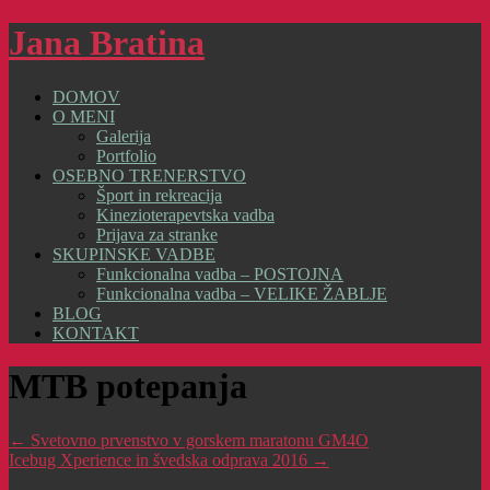
Jana Bratina
DOMOV
O MENI
Galerija
Portfolio
OSEBNO TRENERSTVO
Šport in rekreacija
Kinezioterapevtska vadba
Prijava za stranke
SKUPINSKE VADBE
Funkcionalna vadba – POSTOJNA
Funkcionalna vadba – VELIKE ŽABLJE
BLOG
KONTAKT
MTB potepanja
← Svetovno prvenstvo v gorskem maratonu GM4O
Icebug Xperience in švedska odprava 2016 →