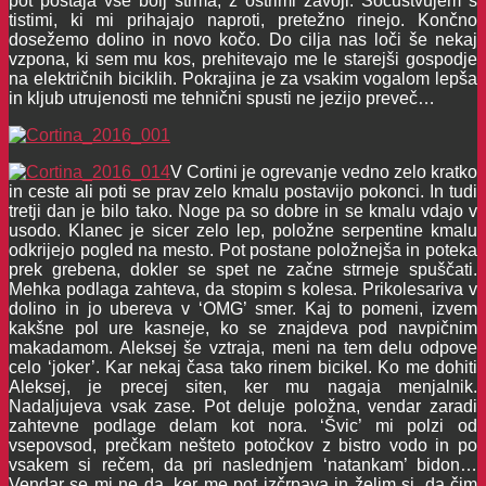
pot postaja vse bolj strma, z ostrimi zavoji. Sočustvujem s
tistimi, ki mi prihajajo naproti, pretežno rinejo. Končno
dosežemo dolino in novo kočo. Do cilja nas loči še nekaj
vzpona, ki sem mu kos, prehitevajo me le starejši gospodje
na električnih biciklih. Pokrajina je za vsakim vogalom lepša
in kljub utrujenosti me tehnični spusti ne jezijo preveč…
V Cortini je ogrevanje vedno zelo kratko
in ceste ali poti se prav zelo kmalu postavijo pokonci. In tudi
tretji dan je bilo tako. Noge pa so dobre in se kmalu vdajo v
usodo. Klanec je sicer zelo lep, položne serpentine kmalu
odkrijejo pogled na mesto. Pot postane položnejša in poteka
prek grebena, dokler se spet ne začne strmeje spuščati.
Mehka podlaga zahteva, da stopim s kolesa. Prikolesariva v
dolino in jo ubereva v ‘OMG’ smer. Kaj to pomeni, izvem
kakšne pol ure kasneje, ko se znajdeva pod navpičnim
makadamom. Aleksej še vztraja, meni na tem delu odpove
celo ‘joker’. Kar nekaj časa tako rinem bicikel. Ko me dohiti
Aleksej, je precej siten, ker mu nagaja menjalnik.
Nadaljujeva vsak zase. Pot deluje položna, vendar zaradi
zahtevne podlage delam kot nora. ‘Švic’ mi polzi od
vsepovsod, prečkam nešteto potočkov z bistro vodo in po
vsakem si rečem, da pri naslednjem ‘natankam’ bidon…
Vendar se mi ne da, ker me pot izčrpava in želim si, da čim